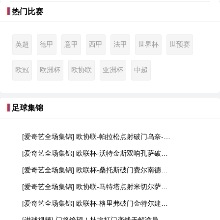
热门比赛
英超
德甲
意甲
西甲
法甲
世界杯
世预赛
欧冠
欧洲杯
欧协联
亚洲杯
中超
足球集锦
[爱奇艺全场集锦] 欧协联-帕拉松点射破门乌奈-洛佩斯建功 巴列卡诺3-0雅典AEK
[爱奇艺全场集锦] 欧联杯-沃特金斯双响孔萨破门 维拉3-1客胜博洛尼亚
[爱奇艺全场集锦] 欧联杯-桑托斯破门费尔南德斯离谱乌龙 波尔图1-1森林
[爱奇艺全场集锦] 欧协联-马特塔点射米切尔萨尔建功 水晶宫3-0佛罗伦萨
[爱奇艺全场集锦] 欧联杯-格里弗破门金特尔建功 弗赖堡3-0塞尔塔