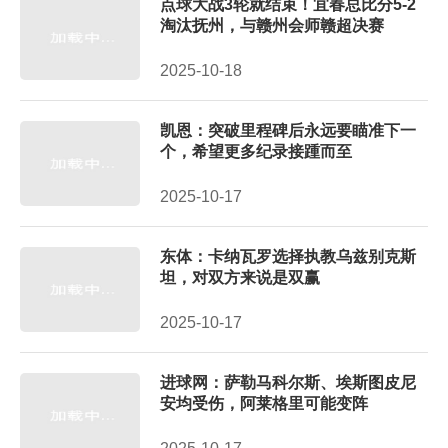
点球大战3轮就结束！宜春总比分5-2
淘汰抚州，与赣州会师赣超决赛
2025-10-18
凯恩：突破里程碑后永远要瞄准下一
个，希望更多纪录接踵而至
2025-10-17
东体：卡纳瓦罗选择执教乌兹别克斯
坦，对双方来说是双赢
2025-10-17
进球网：萨勒马科尔斯、埃斯图皮尼
安均受伤，阿莱格里可能变阵