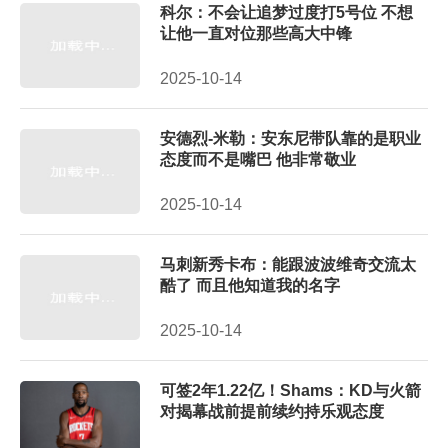
科尔：不会让追梦过度打5号位 不想
让他一直对位那些高大中锋
2025-10-14
安德烈-米勒：安东尼带队靠的是职业
态度而不是嘴巴 他非常敬业
2025-10-14
马刺新秀卡布：能跟波波维奇交流太
酷了 而且他知道我的名字
2025-10-14
可签2年1.22亿！Shams：KD与火箭
对揭幕战前提前续约持乐观态度