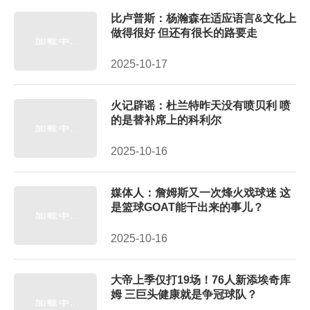
比卢普斯：杨瀚森在适应语言&文化上
做得很好 但还有很长的路要走
2025-10-17
火记辟谣：杜兰特昨天没有喷贝利 喷
的是替补席上的科利尔
2025-10-16
媒体人：詹姆斯又一次烽火戏球迷 这
是篮球GOAT能干出来的事儿？
2025-10-16
大帝上季仅打19场！76人新添埃奇库
姆 三巨头健康就是争冠球队？