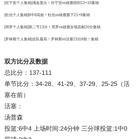
[坎宁安个人集锦]满血复出！坎宁安vs雄鹿得到13+10集锦
[杜伦个人集锦]9中8高效！杜伦vs雄鹿轰下21+9集锦
[邓罗个人集锦]第二节13分！邓罗vs雄鹿全场贡献20分集锦
[罗林斯个人集锦]全队最高！罗林斯vs活塞23分6助！集锦
双方比分及数据
总比分：137-111
单节比分：34-28、41-29、37-29、25-25（活
塞在前）
活塞：
汤普森
投篮:6中4 上场时间:24分钟 三分球投篮:1中0