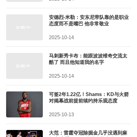
安德烈-米勒：安东尼带队靠的是职业
态度而不是嘴巴 他非常敬业
2025-10-14
马刺新秀卡布：能跟波波维奇交流太
酷了 而且他知道我的名字
2025-10-14
可签2年1.22亿！Shams：KD与火箭
对揭幕战前提前续约持乐观态度
2025-10-13
大范：雷霆夺冠除掘金几乎没遇到麻