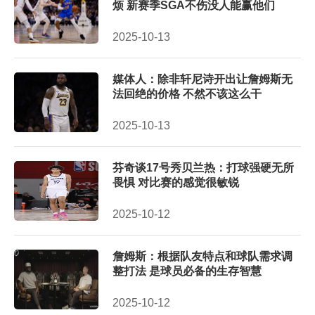
烦 新赛季SGA不伤没人能赢他们
2025-10-13
媒体人：除非轩尼诗开出让詹姆斯无
法回绝的价格 不然不该这么干
2025-10-13
芬奇谈17号秀贝兰热：打球强硬无所
畏惧 对比赛的感觉很敏锐
2025-10-12
詹姆斯：根据队友特点和球队需求调
整打法 是球员必备的生存智慧
2025-10-12