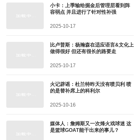
小卡：上季输给掘金后管理层看到阵
容弱点 并且进行了针对性补强
2025-10-17
比卢普斯：杨瀚森在适应语言&文化上
做得很好 但还有很长的路要走
2025-10-17
火记辟谣：杜兰特昨天没有喷贝利 喷
的是替补席上的科利尔
2025-10-16
媒体人：詹姆斯又一次烽火戏球迷 这
是篮球GOAT能干出来的事儿？