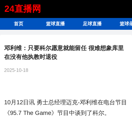
24直播网
首页
篮球直播
足球直播
篮球
邓利维：只要科尔愿意就能留任 很难想象库里
在没有他执教时退役
2025-10-18
10月12日讯
勇士总经理迈克-邓利维在电台节目
《95.7 The Game》节目中谈到了科尔。