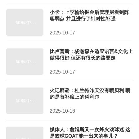
小卡：上季输给掘金后管理层看到阵
容弱点 并且进行了针对性补强
2025-10-17
比卢普斯：杨瀚森在适应语言&文化上
做得很好 但还有很长的路要走
2025-10-17
火记辟谣：杜兰特昨天没有喷贝利 喷
的是替补席上的科利尔
2025-10-16
媒体人：詹姆斯又一次烽火戏球迷 这
是篮球GOAT能干出来的事儿？