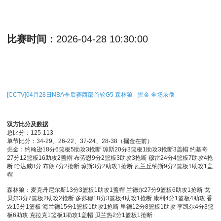
比赛时间：
2026-04-28 10:30:00
[CCTV]04月28日NBA季后赛西部首轮G5 森林狼 - 掘金 全场录像
双方比分及数据
总比分：125-113
单节比分：34-29、26-22、37-24、28-38（掘金在前）
掘金：约翰逊18分6篮板5助攻3抢断 琼斯20分3篮板1助攻3抢断3盖帽 约基奇
27分12篮板16助攻2盖帽 布劳恩9分2篮板3助攻3抢断 穆雷24分4篮板7助攻4抢
断 哈达威8分 布朗7分2抢断 琼斯3分2助攻1抢断 瓦兰丘纳斯9分2篮板1助攻1盖
帽
森林狼：麦克丹尼尔斯13分3篮板1助攻1盖帽 兰德尔27分9篮板6助攻1抢断 戈
贝尔3分7篮板2助攻2抢断 多苏穆18分3篮板4助攻1抢断 康利4分1篮板4助攻 香
农15分1篮板 海兰德15分1篮板1助攻1抢断 里德12分8篮板1助攻 李凯尔4分3篮
板6助攻 克拉克1篮板1助攻1盖帽 贝兰热2分1篮板1抢断