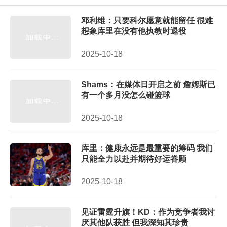
邓利维：只要科尔愿意就能留任 很难
想象库里在没有他执教时退役
2025-10-18
Shams：在媒体日开启之前 詹姆斯已
有一个多月没怎么碰篮球
2025-10-18
库里：健康永远是最重要的筹码 我们
只能全力以赴并期待好运眷顾
2025-10-18
见证雷霆升旗！KD：作为竞争者我讨
厌其他队获胜 但我深知其珍贵