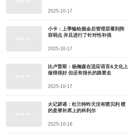
2025-10-17
小卡：上季输给掘金后管理层看到阵
容弱点 并且进行了针对性补强
2025-10-17
比卢普斯：杨瀚森在适应语言&文化上
做得很好 但还有很长的路要走
2025-10-17
火记辟谣：杜兰特昨天没有喷贝利 喷
的是替补席上的科利尔
2025-10-16