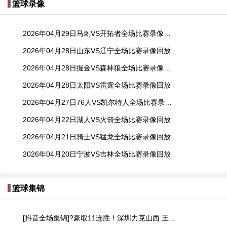
篮球录像
2026年04月29日马刺VS开拓者全场比赛录像回放
2026年04月28日山东VS辽宁全场比赛录像回放
2026年04月28日掘金VS森林狼全场比赛录像回放
2026年04月28日太阳VS雷霆全场比赛录像回放
2026年04月27日76人VS凯尔特人全场比赛录像回放
2026年04月22日湖人VS火箭全场比赛录像回放
2026年04月21日骑士VS猛龙全场比赛录像回放
2026年04月20日宁波VS吉林全场比赛录像回放
篮球集锦
[抖音全场集锦]?豪取11连胜！深圳力克山西 王浩然33+5 马凯尔·约翰逊伤退