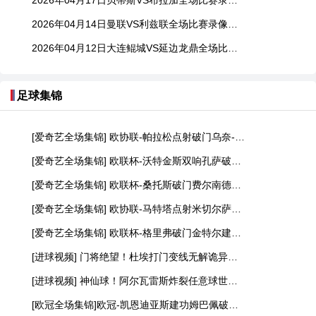
2026年04月17日贝蒂斯VS布拉加全场比赛录像回放
2026年04月14日曼联VS利兹联全场比赛录像回放
2026年04月12日大连鲲城VS延边龙鼎全场比赛录像回放
足球集锦
[爱奇艺全场集锦] 欧协联-帕拉松点射破门乌奈-洛佩斯建功 巴列卡诺3-0雅典AEK
[爱奇艺全场集锦] 欧联杯-沃特金斯双响孔萨破门 维拉3-1客胜博洛尼亚
[爱奇艺全场集锦] 欧联杯-桑托斯破门费尔南德斯离谱乌龙 波尔图1-1森林
[爱奇艺全场集锦] 欧协联-马特塔点射米切尔萨尔建功 水晶宫3-0佛罗伦萨
[爱奇艺全场集锦] 欧联杯-格里弗破门金特尔建功 弗赖堡3-0塞尔塔
[进球视频] 门将绝望！杜埃打门变线无解诡异弧线破门！巴黎1-0领先利物浦！
[进球视频] 神仙球！阿尔瓦雷斯炸裂任意球世界波直入死角！马竞1-0领先巴萨
[欧冠全场集锦]欧冠-凯恩迪亚斯建功姆巴佩破门难救主 皇马1-2拜仁