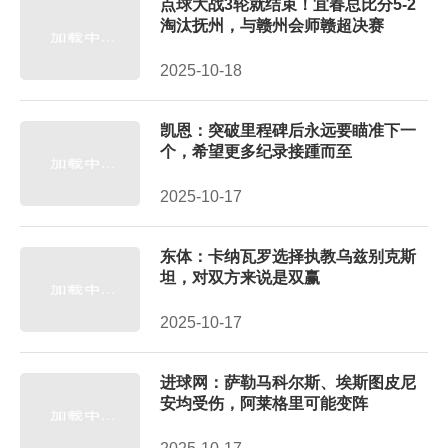
点球大战3轮就结束！宜春总比分5-2
淘汰抚州，与赣州会师赣超决赛
2025-10-18
凯恩：突破里程碑后永远要瞄准下一
个，希望更多纪录接踵而至
2025-10-17
东体：卡纳瓦罗选择执教乌兹别克斯
坦，对双方来说是双赢
2025-10-17
进球网：萨勒马科尔斯、埃斯图皮尼
安均受伤，阿莱格里可能变阵