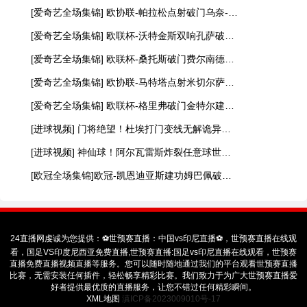
[爱奇艺全场集锦] 欧协联-帕拉松点射破门乌奈-洛佩斯建功 巴列卡诺3-0雅典AEK
[爱奇艺全场集锦] 欧联杯-沃特金斯双响孔萨破门 维拉3-1客胜博洛尼亚
[爱奇艺全场集锦] 欧联杯-桑托斯破门费尔南德斯离谱乌龙 波尔图1-1森林
[爱奇艺全场集锦] 欧协联-马特塔点射米切尔萨尔建功 水晶宫3-0佛罗伦萨
[爱奇艺全场集锦] 欧联杯-格里弗破门金特尔建功 弗赖堡3-0塞尔塔
[进球视频] 门将绝望！杜埃打门变线无解诡异弧线破门！巴黎1-0领先利物浦！
[进球视频] 神仙球！阿尔瓦雷斯炸裂任意球世界波直入死角！马竞1-0领先巴萨
[欧冠全场集锦]欧冠-凯恩迪亚斯建功姆巴佩破门难救主 皇马1-2拜仁
24直播网虔诚为您提供：⚽️世预赛直播：中国vs印尼直播⚽️，世预赛直播在线观
看，国足VS印度尼西亚免费直播,世预赛直播:国足vs印尼直播在线观看，世预赛
直播免费直播视频直播等服务。您可以随时随地通过我们的平台观看世预赛直播
比赛，无需安装任何插件，轻松畅享精彩比赛。我们致力于为广大世预赛直播爱
好者提供最优质的直播服务，让您不错过任何精彩瞬间。
XML地图
滇ICP备2023009010号-17