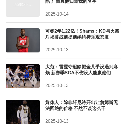
酷了 而且他知道我的名字
2025-10-14
可签2年1.22亿！Shams：KD与火箭
对揭幕战前提前续约持乐观态度
2025-10-13
大范：雷霆夺冠除掘金几乎没遇到麻
烦 新赛季SGA不伤没人能赢他们
2025-10-13
媒体人：除非轩尼诗开出让詹姆斯无
法回绝的价格 不然不该这么干
2025-10-13