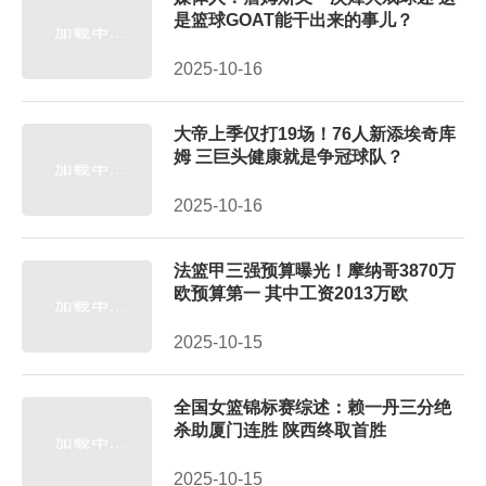
是篮球GOAT能干出来的事儿？
2025-10-16
大帝上季仅打19场！76人新添埃奇库
姆 三巨头健康就是争冠球队？
2025-10-16
法篮甲三强预算曝光！摩纳哥3870万
欧预算第一 其中工资2013万欧
2025-10-15
全国女篮锦标赛综述：赖一丹三分绝
杀助厦门连胜 陕西终取首胜
2025-10-15