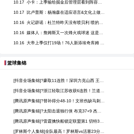
10.17 小卡：上季输给掘金后管理层看到阵容弱点 并且进行了针对性补强
10.17 比卢普斯：杨瀚森在适应语言&文化上做得很好 但还有很长的路要走
10.16 火记辟谣：杜兰特昨天没有喷贝利 喷的是替补席上的科利尔
10.16 媒体人：詹姆斯又一次烽火戏球迷 这是篮球GOAT能干出来的事儿？
10.16 大帝上季仅打19场！76人新添埃奇库姆 三巨头健康就是争冠球队？
篮球集锦
[抖音全场集锦]?豪取11连胜！深圳力克山西 王浩然33+5 马凯尔·约翰逊伤退
[抖音全场集锦]?浙江轻取江苏收获6连胜！兰道夫17分 亨特19+12+8 庞峥麟18+5
[腾讯原声集锦]?替补得分48-10！文班伤缺马刺轻取开拓者 福克斯25+5+7
[腾讯原声集锦]?太阳击退独行侠 布克37+9 杰伦·格林伤退 弗拉格19中4
[腾讯原声集锦]?雷霆擒快船锁定联盟第1 切特30+14 SGA20+11 小卡连续56场20+
[罗林斯个人集锦]全队最高！罗林斯vs活塞23分6助！集锦